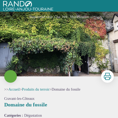
Domaine du fossile
Rando Loire-Anjou-Touraine
DomaineduFossile_Chai_Web - Moira Smullen
Imprimer
>>
Accueil
>
Produits du terroir
>
Domaine du fossile
Cravant-les-Côteaux
Domaine du fossile
Voir l'image en plein écran
Catégories :
Dégustation