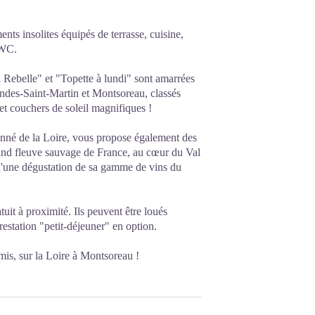
nts insolites équipés de terrasse, cuisine,
 WC.
a Rebelle" et "Topette à lundi" sont amarrées
andes-Saint-Martin et Montsoreau, classés
et couchers de soleil magnifiques !
onné de la Loire, vous propose également des
rand fleuve sauvage de France, au cœur du Val
'une dégustation de sa gamme de vins du
uit à proximité. Ils peuvent être loués
estation "petit-déjeuner" en option.
amis, sur la Loire à Montsoreau !