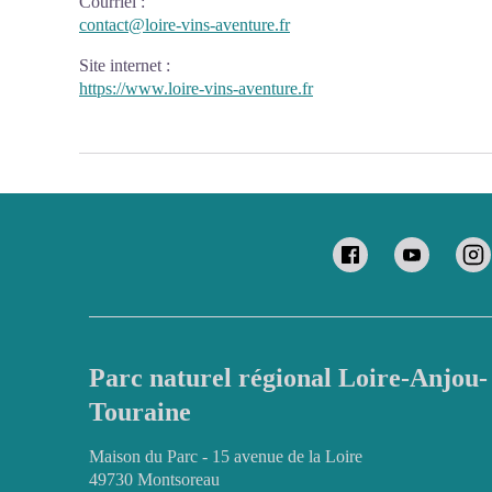
Courriel
:
contact@loire-vins-aventure.fr
Site internet
:
https://www.loire-vins-aventure.fr
Parc naturel régional Loire-Anjou-
Touraine
Maison du Parc - 15 avenue de la Loire
49730 Montsoreau