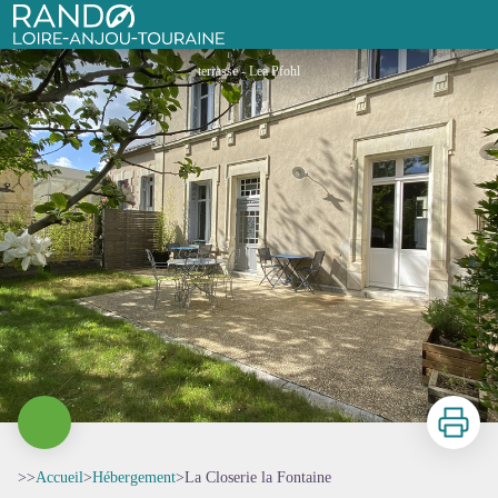
La Closerie la Fontaine
Rando Loire-Anjou-Touraine
terrasse - Lea Pfohl
Imprimer
>>
Accueil
>
Hébergement
>
La Closerie la Fontaine