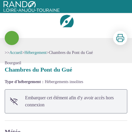
Chambres du Pont du Gué
Rando Loire-Anjou-Touraine
Imprimer
>>
Accueil
>
Hébergement
>
Chambres du Pont du Gué
Voir l'image en plein écran
Bourgueil
Chambres du Pont du Gué
Type d'hébergement :
Hébergements insolites
Embarquer cet élément afin d'y avoir accès hors
connexion
Météo