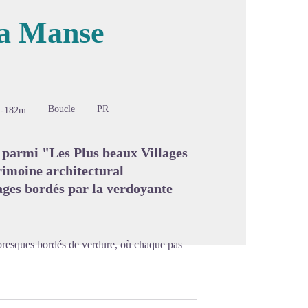
 la Manse
image en plein écran
Boucle
PR
-182m
 parmi "Les Plus beaux Villages
rimoine architectural
ges bordés par la verdoyante
toresques bordés de verdure, où chaque pas