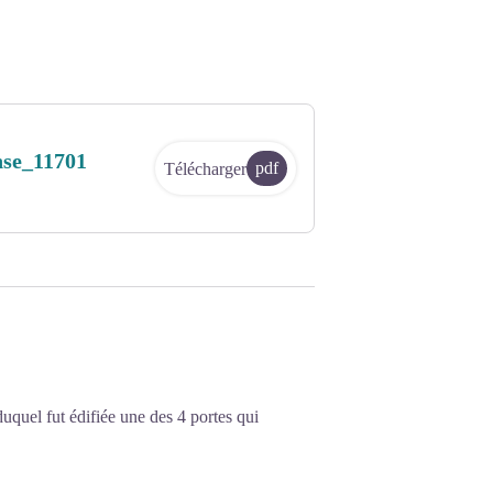
se_11701
pdf
Télécharger
uquel fut édifiée une des 4 portes qui