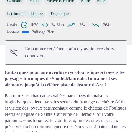
Culinaire
Faune
Fleuve et rivière
Flore
Forêt
Voir l'image en plein écran
Patrimoine et histoire
Troglodyte
Facile
1h30
24,6km
+264m
-264m
Boucle
Balisage Bleu
Embarquer cet élément afin d'y avoir accès hors
connexion
Embarquez pour une aventure cyclotouristique à travers les
paysages bucoliques de Sainte-Maure-de-Touraine et ses
alentours jusqu'à la célèbre piste de Jeanne d'Arc !
Parcourez les charmantes vallées parsemées de maisons
troglodytiques, découvrez les secrets du fromage de chèvre AOP
et visitez des joyaux patrimoniaux comme le château de Foulques
Nerra et l’église de Sainte-Catherine-de-Fierbois. Sur votre
parcours, vous longerez le Courtineau, un des rares ruisseaux
préservés où l'on retrouve encore des écrevisses à pattes blanches