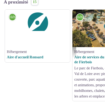
À proximité
15
Hébergement
Hébergement
Hébergement
Hébergement
camping du Parc de Fierbois
Aire d'accueil Ronsard
Aire de services d
de Fierbois
Le parc de Fierbois,
Val de Loire avec pi
couverte, parc aqua
et animations, propo
mobilhomes, chalets,
les arbres et emplac