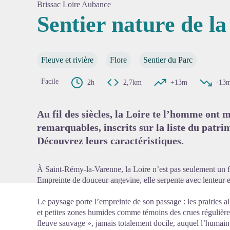
Brissac Loire Aubance
Sentier nature de l
Voir l'
Fleuve et rivière
Flore
Sentier du Parc
Facile
2h
2,7km
+13m
-13
Au fil des siècles, la Loire te l’homme ont 
remarquables, inscrits sur la liste du pat
Découvrez leurs caractéristiques.
À Saint-Rémy-la-Varenne, la Loire n’est pas seulement un fl
Empreinte de douceur angevine, elle serpente avec lenteur e
Le paysage porte l’empreinte de son passage : les prairies al
et petites zones humides comme témoins des crues régulièr
fleuve sauvage », jamais totalement docile, auquel l’humain a