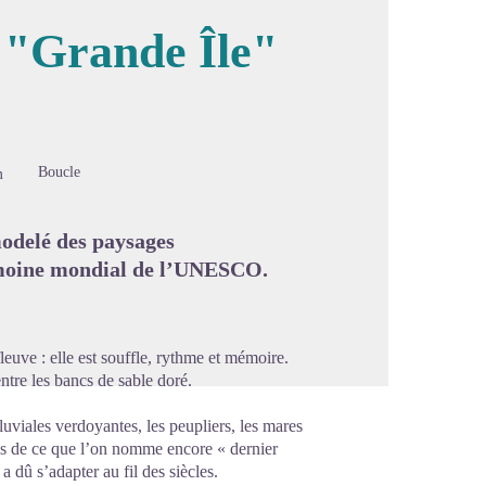
a "Grande Île"
image en plein écran
Boucle
m
modelé des paysages
rimoine mondial de l’UNESCO.
euve : elle est souffle, rythme et mémoire.
ntre les bancs de sable doré.
luviales verdoyantes, les peupliers, les mares
es de ce que l’on nomme encore « dernier
 dû s’adapter au fil des siècles.