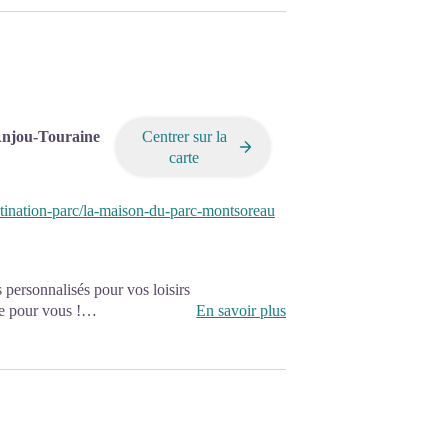
Anjou-Touraine
Centrer sur la
carte
stination-parc/la-maison-du-parc-montsoreau
 personnalisés pour vos loisirs
e pour vous !
En savoir plus
ites, ateliers, animations…