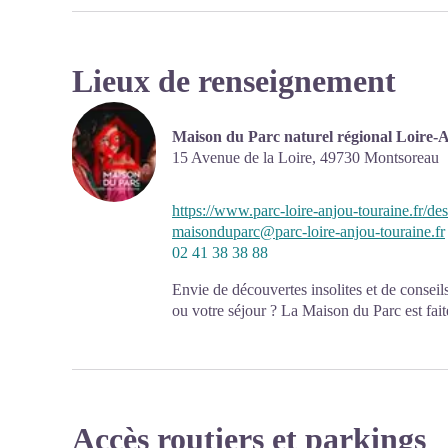
Lieux de renseignement
Maison du Parc naturel régional Loire-
15 Avenue de la Loire,
49730
Montsoreau
https://www.parc-loire-anjou-touraine.fr/de
maisonduparc@parc-loire-anjou-touraine.fr
02 41 38 38 88
Envie de découvertes insolites et de conseils
ou votre séjour ? La Maison du Parc est fait
Au programme également : expositions gratu
Accès routiers et parkings