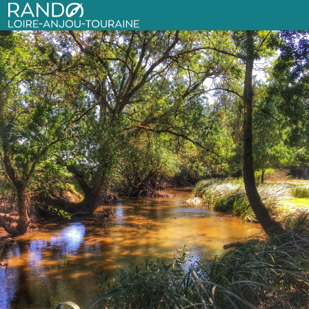
Circuit de randonnée : À la confluence du Thouet et de la Dive
Randonnée bords du Thouet à Brézé - A. Genevaise - SPL-SVLT
Rando Loire-Anjou-Touraine