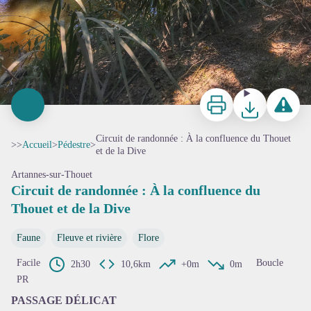
Imprimer
Télécharger
Signaler 
Circuit de randonnée : À la confluence du Thouet
>>
Accueil
>
Pédestre
>
et de la Dive
Artannes-sur-Thouet
Circuit de randonnée : À la confluence du
Thouet et de la Dive
Faune
Fleuve et rivière
Flore
Facile
Boucle
2h30
10,6km
+0m
0m
PR
PASSAGE DÉLICAT