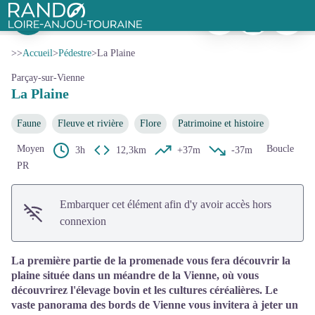
La Plaine
Imprimer
Télécharger
Signaler 
Les bords de Vienne
Rando Loire-Anjou-Touraine
Voir l'image en plein écran
>>
Accueil
>
Pédestre
>
La Plaine
Parçay-sur-Vienne
La Plaine
Faune
Fleuve et rivière
Flore
Patrimoine et histoire
Moyen
Boucle
3h
12,3km
+37m
-37m
PR
Embarquer cet élément afin d'y avoir accès hors
connexion
La première partie de la promenade vous fera découvrir la
plaine située dans un méandre de la Vienne, où vous
découvrirez l'élevage bovin et les cultures céréalières. Le
vaste panorama des bords de Vienne vous invitera à jeter un