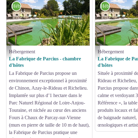
Hébergement
Hébergement
Hébergement
Hébergement
PARCAY-SUR-VIENNE-LA FABRIQUE DE PARCIUS-vue d'ensemble - Olivier Fat
PARCAY-SUR-VIENNE-LA 
La Fabrique de Parcius - chambre
La Fabrique de Pa
d'hôtes
d'hôtes
La Fabrique de Parcius propose un
Située à proximité d
environnement exceptionnel à proximité
Rideau et Richelieu,
de Chinon, Azay-le-Rideau et Richelieu.
Parcius propose dan
Implantée sur plus d’1 hectare dans le
calme et verdoyant 
Parc Naturel Régional de Loire-Anjou-
Référence », la table
Touraine, et nichée au cœur des anciens
produits locaux et fa
Fours à Chaux de Parcay-sur-Vienne
de baignade naturel, 
(murs en pierre de taille de 10 m de haut),
œnologiques et artis
la Fabrique de Parcius pratique une