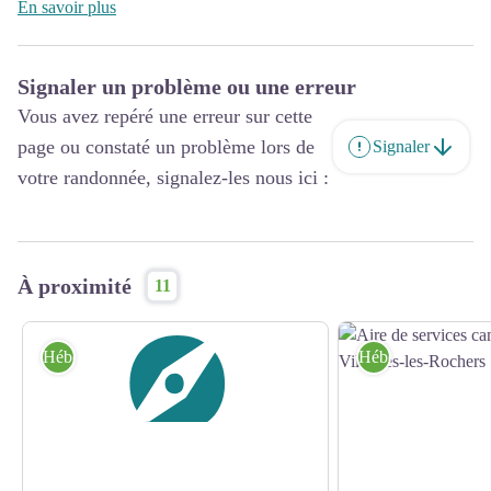
!
En savoir plus
Au programme également : expositions gratuites, ateliers,
animations…
Signaler un problème ou une erreur
Vous avez repéré une erreur sur cette
page ou constaté un problème lors de
Signaler
votre randonnée, signalez-les nous ici :
À proximité
11
Hébergement
Hébergement