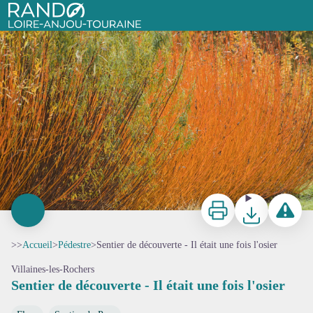
Sentier de découverte - Il était une fois l'osier
Rando Loire-Anjou-Touraine
Imprimer
Télécharger
Signaler 
>>
Accueil
>
Pédestre
>
Sentier de découverte - Il était une fois l'osier
Villaines-les-Rochers
Sentier de découverte - Il était une fois l'osier