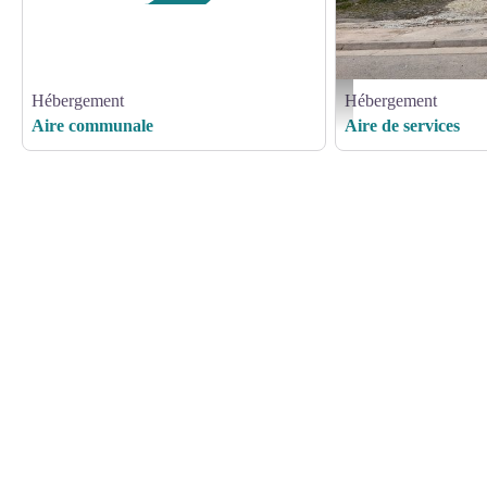
Hébergement
Hébergement
Aire de services camping-c
Aire communale
Aire de services