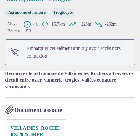
Patrimoine et histoire
Troglodyte
Voir l'image en plein écran
Moyen
4h
15,7km
+228m
-232m
Boucle
PR
Embarquer cet élément afin d'y avoir accès hors
connexion
Découvrez le patrimoine de Villaines-les-Rochers à travers ce
circuit entre osier, vannerie, troglos, vallées et nature
verdoyante.
Document associé
VILLAINES_ROCHE
RS-2025-IMPR