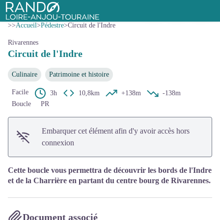
Circuit de l'Indre
Voir l'image en plein écran
Rando Loire-Anjou-Touraine
>>
Accueil
>
Pédestre
>
Circuit de l'Indre
Rivarennes
Circuit de l'Indre
Culinaire
Patrimoine et histoire
Facile
3h
10,8km
+138m
-138m
Boucle
PR
Embarquer cet élément afin d'y avoir accès hors
connexion
Cette boucle vous permettra de découvrir les bords de l'Indre
et de la Charrière en partant du centre bourg de Rivarennes.
Document associé