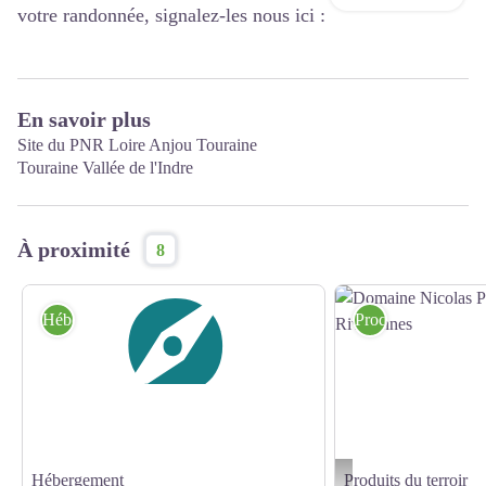
votre randonnée, signalez-les nous ici :
En savoir plus
Site du PNR Loire Anjou Touraine
Touraine Vallée de l'Indre
À proximité
8
Hébergement
Produits du terroir
Hébergement
Produits du terroir
Domaine Nicolas Paget - V