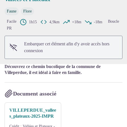
Faune
Flore
Voir l'image en plein écran
Facile
Boucle
1h15
4,9km
+18m
-18m
PR
Embarquer cet élément afin d'y avoir accès hors
connexion
Découvrez ce chemin bucolique de la commune de
Villeperdue, il est idéal à faire en famille.
Document associé
VILLEPERDUE_vallee
s_plateaux-2025-IMPR
Crédit :
Vallées et Plateaux -