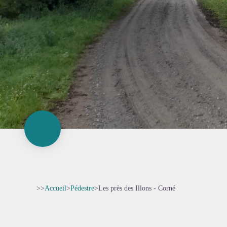
>>
Accueil
>
Pédestre
>
Les près des Illons - Corné