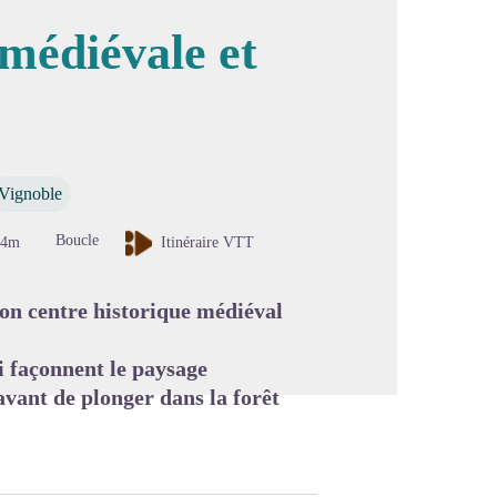
 médiévale et
image en plein écran
Vignoble
Boucle
14m
Itinéraire VTT
on centre historique médiéval
i façonnent le paysage
vant de plonger dans la forêt