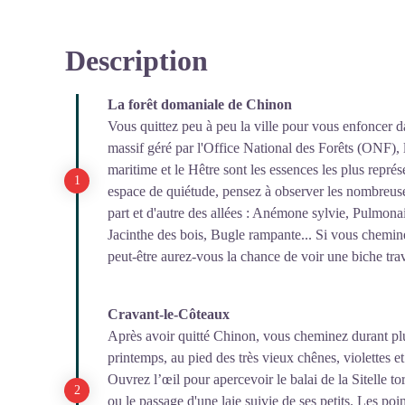
Description
La forêt domaniale de Chinon
Vous quittez peu à peu la ville pour vous enfoncer 
massif géré par l'Office National des Forêts (ONF), l
maritime et le Hêtre sont les essences les plus représ
espace de quiétude, pensez à observer les nombreuse
part et d'autre des allées : Anémone sylvie, Pulmonai
Jacinthe des bois, Bugle rampante... Si vous cheminez
peut-être aurez-vous la chance de voir une biche trave
Cravant-le-Côteaux
Après avoir quitté Chinon, vous cheminez durant plu
printemps, au pied des très vieux chênes, violettes 
Ouvrez l’œil pour apercevoir le balai de la Sitelle t
ou le passage d'une laie suivie de ses petits. Les poi