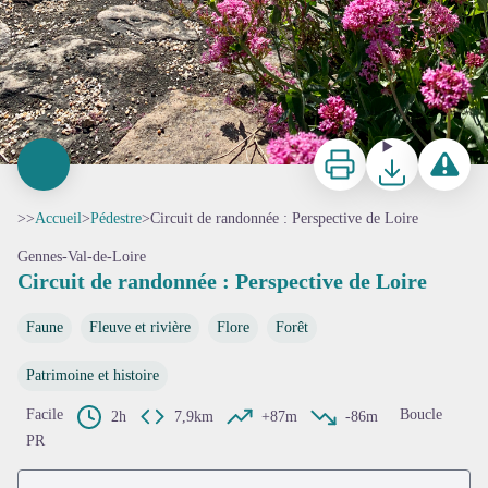
Imprimer
Télécharger
Signaler 
>>
Accueil
>
Pédestre
>
Circuit de randonnée : Perspective de Loire
Gennes-Val-de-Loire
Circuit de randonnée : Perspective de Loire
Faune
Fleuve et rivière
Flore
Forêt
Patrimoine et histoire
Facile
Boucle
2h
7,9km
+87m
-86m
PR