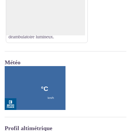
La prieurale de Cunault est un chef-
d'œuvre de l'art roman. Bâtie entre le XIe
Voir l'image en plein écran
et le XIIIe siècles, l'église Notre-Dame de
Cunault dévoile un intérieur de grandes
dimensions et possède un long
déambulatoire lumineux.
Météo
Profil altimétrique