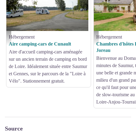
Hébergement
Hébergement
K. Le Meitour - SPL-SVLT
Chambres d'hôtes Le Doma
Aire camping-cars de Cunault
Chambres d'hôtes 
Joreau
Aire d'accueil camping-cars aménagée
Bienvenue au Domai
sur un ancien terrain de camping en bord
minutes de Saumur, t
de Loire. Idéalement située entre Saumur
une belle et grande 
et Gennes, sur le parcours de la "Loire à
milieu d'un grand pa
Vélo". Stationnement gratuit.
ce qu'il faut pour un
de slow-tourisme a
Loire-Anjou-Tourrai
Source