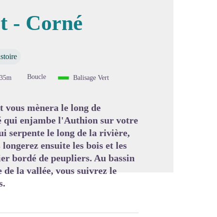
êt - Corné
image en plein écran
stoire
Boucle
-35m
Balisage Vert
it vous mènera le long de
é qui enjambe l'Authion sur votre
i serpente le long de la rivière,
longerez ensuite les bois et les
er bordé de peupliers. Au bassin
 de la vallée, vous suivrez le
s.