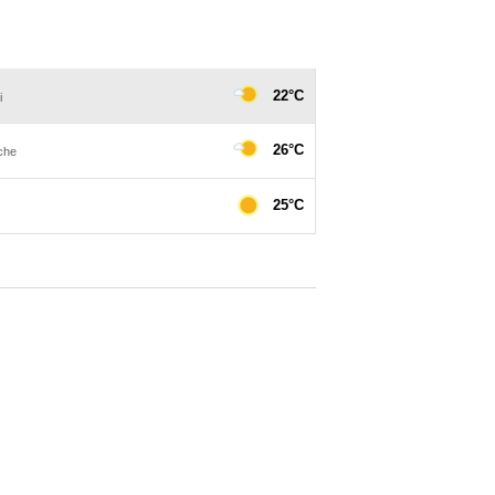
s 2 000 où les atouts de
.