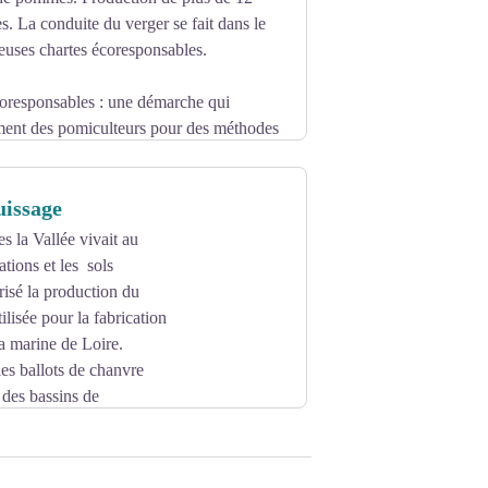
es. La conduite du verger se fait dans le
euses chartes écoresponsables.
oresponsables : une démarche qui
ent des pomiculteurs pour des méthodes
 biodiversité.
uissage
es la Vallée vivait au
tions et les sols
risé la production du
ilisée pour la fabrication
a marine de Loire.
 les ballots de chanvre
 des bassins de
 Loire déclina et la