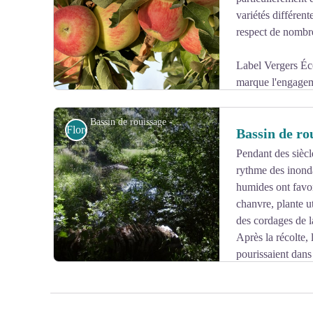
Voir l'image en plein écran
variétés différent
respect de nombr
Label Vergers Éc
marque l'engagem
de production respectueuses de l'environnement et de la
Bassin de rouissage - Commune Loire - Authion
Flore
Bassin de ro
Pendant des siècl
rythme des inonda
Voir l'image en plein écran
humides ont favo
chanvre, plante ut
des cordages de l
Après la récolte,
pourissaient dans
rouissage afin que seule la fibre, plus
résistante, persiste.
Avec l’arrivée du chemin de fer vers 1860, la marine de