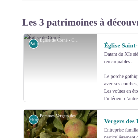
Les 3 patrimoines à découv
Église de Corné - Commune de Loire - Authion
Patrimoine et histoire
Église Saint
Datant du XIe siè
remarquables :
Le porche gothiqu
avec ses courbes,
Les voûtes en étoi
l’intérieur d’autr
visibles qu’à Jarzé et au Vieil Baugé.
Pommes Vergers des Roussieres - Commune Loire - Authion
Flore
Vergers des 
Entreprise familia
particulièrement