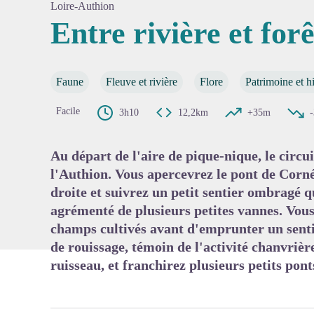
Loire-Authion
Entre rivière et for
Voir l'
Faune
Fleuve et rivière
Flore
Patrimoine et hi
Facile
3h10
12,2km
+35m
Au départ de l'aire de pique-nique, le circu
l'Authion. Vous apercevrez le pont de Corn
droite et suivrez un petit sentier ombragé qu
agrémenté de plusieurs petites vannes. Vous 
champs cultivés avant d'emprunter un senti
de rouissage, témoin de l'activité chanvrière
ruisseau, et franchirez plusieurs petits pont