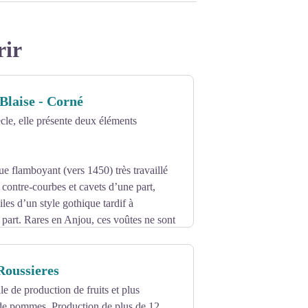
rir
-Blaise - Corné
cle, elle présente deux éléments
e flamboyant (vers 1450) très travaillé
 contre-courbes et cavets d’une part,
les d’un style gothique tardif à
e part. Rares en Anjou, ces voûtes ne sont
Roussieres
le de production de fruits et plus
 de pommes. Production de plus de 12