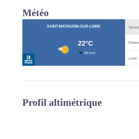
culture du chanvre devint anecdotique jusqu’aux année
Météo
la plante ont été mis en lumière dans l’éco-construction
Voir l'image en plein écran
Profil altimétrique