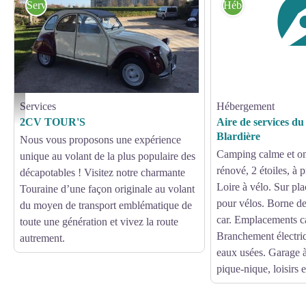
Services
Hébergement
Services
Hébergement
2CV Tour's - 2CV Tour's
2CV TOUR'S
Aire de services d
Blardière
Nous vous proposons une expérience
Camping calme et om
unique au volant de la plus populaire des
rénové, 2 étoiles, à 
décapotables ! Visitez notre charmante
Loire à vélo. Sur pla
Touraine d’une façon originale au volant
pour vélos. Borne d
du moyen de transport emblématique de
car. Emplacements c
toute une génération et vivez la route
Branchement électri
autrement.
eaux usées. Garage à
pique-nique, loisirs e