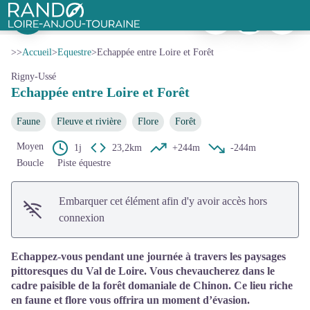
Echappée entre Loire et Forêt
Imprimer
Télécharger
Signaler 
Balade à cheval dans les bois - Touraine Cheval - JC Coutand
Rando Loire-Anjou-Touraine
Voir l'image en plein écran
>>
Accueil
>
Equestre
>
Echappée entre Loire et Forêt
Rigny-Ussé
Echappée entre Loire et Forêt
Faune
Fleuve et rivière
Flore
Forêt
Moyen
1j
23,2km
+244m
-244m
Boucle
Piste équestre
Embarquer cet élément afin d'y avoir accès hors
connexion
Echappez-vous pendant une journée à travers les paysages
pittoresques du Val de Loire. Vous chevaucherez dans le
cadre paisible de la forêt domaniale de Chinon. Ce lieu riche
en faune et flore vous offrira un moment d’évasion.