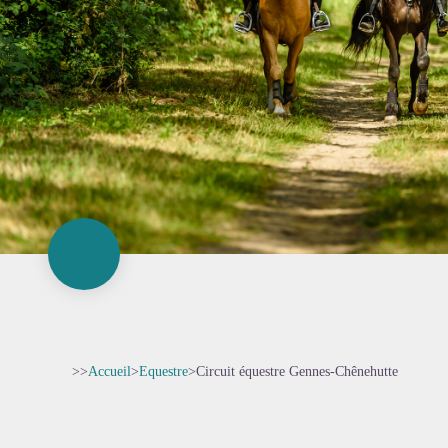
>>
Accueil
>
Equestre
>
Circuit équestre Gennes-Chênehutte