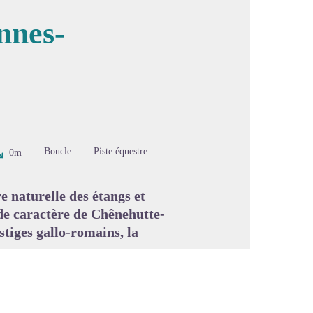
nnes-
image en plein écran
Boucle
Piste équestre
0m
e naturelle des étangs et
 de caractère de Chênehutte-
stiges gallo-romains, la