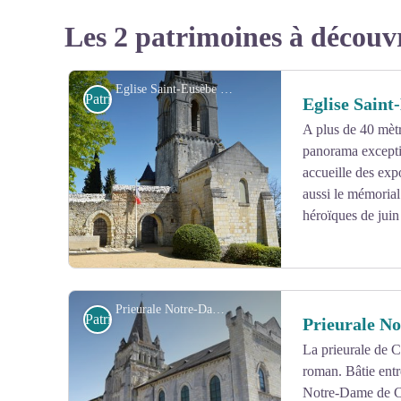
Les 2 patrimoines à découv
Eglise Saint-Eusèbe de Gennes - Karine Le Meitour
Patrimoine et histoire
Eglise Saint
A plus de 40 mètre
panorama excepti
accueille des expo
aussi le mémoria
héroïques de juin
Prieurale Notre-Dame de Cunault - Karine Le Meitour
Patrimoine et histoire
Prieurale N
La prieurale de C
roman. Bâtie entre
Voir l'image en plein écran
Notre-Dame de Cu